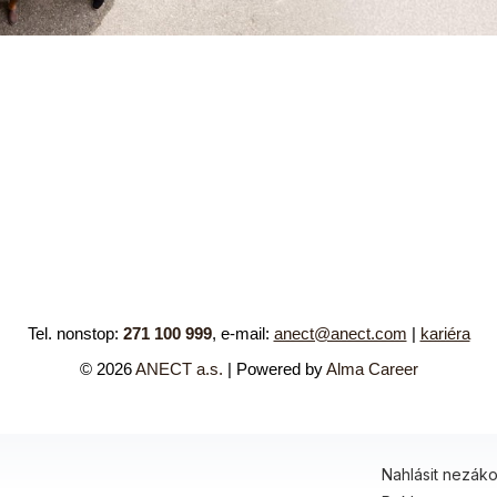
Tel. nonstop:
271 100 999
,
e-mail
:
anect@anect.com
|
kariéra
© 2026
ANECT a.s.
| Powered by
Alma Career
Nahlásit nezák